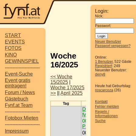
Login:
Nick:
Passwort:
START
EVENTS
Neuer Benutzer
Passwort vergessen?
FOTOS
Woche
KINO
Online:
GEWINNSPIEL
1 Benutzer
, 522 Gäste
16/2025
Registriert
: 249
-----------------------
Neuester Benutzer:
Event-Suche
deny8
<< Woche
Event gratis
15/2025
|
eintragen!
Heute hat Geburtstag:
Woche 17/2025
roscarcoza
(26)
Forum / News
>>
||
April 2025
Gästebuch
Kontakt
Tag
Termine
Fynf.at Team
Fehler melden
Dein Gewinnspiel auf
-----------------------
Regeln /
fynf.at eintragen
Informationen
Fotobox Mieten
00:00
Freizeit /
Suche
-----------------------
Paintball < Nö >
Impressum
00:00
Ausflugsziel /