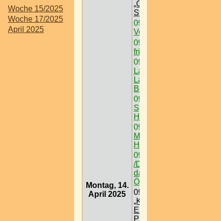
„Grüner See“ @
Woche 15/2025
Steiermark
Woche 17/2025
09:00
Schanigärten /
April 2025
Volee
09:00
Podersdorf -
frischer Wind am See
09:00
Ausflugsziel /
Lainzer Tiergarten @
Lainzer Tor > W < 13
Bez
09:00
Auslugsziel /
Spanischen
Hofreitschule
09:00
Ausflugsziel /
Museum /
Hermesvilla
09:00
Ausflugsziel
/Das Schneedorf -
das 1. Igludorf
Österreichs
Montag, 14.
09:00
Ausflugsziel /
April 2025
„Königreich der
Eisenbahnen“ @
Prater