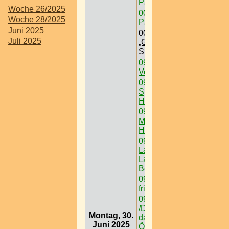
Palfau
Woche 26/2025
00:00
Freizeit /
Woche 28/2025
Paintball < Nö >
Juni 2025
00:00
Ausflugsziel /
Juli 2025
„Grüner See“ @
Steiermark
09:00
Schanigärten /
Volee
09:00
Auslugsziel /
Spanischen
Hofreitschule
09:00
Ausflugsziel /
Museum /
Hermesvilla
09:00
Ausflugsziel /
Lainzer Tiergarten @
Lainzer Tor > W < 13
Bez
09:00
Podersdorf -
frischer Wind am See
09:00
Ausflugsziel
/Das Schneedorf -
Montag, 30.
das 1. Igludorf
Juni 2025
Österreichs