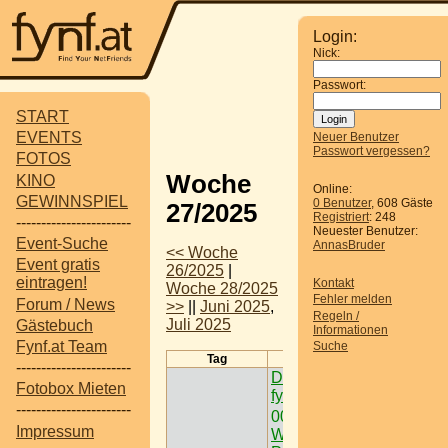
Login:
Nick:
Passwort:
START
EVENTS
Neuer Benutzer
Passwort vergessen?
FOTOS
Woche
KINO
Online:
GEWINNSPIEL
0 Benutzer
, 608 Gäste
27/2025
Registriert
: 248
-----------------------
Neuester Benutzer:
Event-Suche
AnnasBruder
<< Woche
Event gratis
26/2025
|
eintragen!
Kontakt
Woche 28/2025
Fehler melden
Forum / News
>>
||
Juni 2025
,
Regeln /
Juli 2025
Gästebuch
Informationen
Fynf.at Team
Suche
Tag
Termine
-----------------------
Dein Gewinnspiel auf
Fotobox Mieten
fynf.at eintragen
-----------------------
00:00
Ausflugziehl /
Impressum
Wasserlochklamm