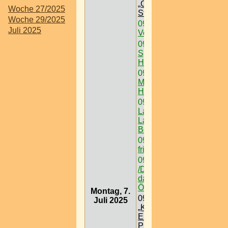
„Grüner See“ @
Woche 27/2025
Steiermark
Woche 29/2025
09:00
Schanigärten /
Juli 2025
Volee
09:00
Auslugsziel /
Spanischen
Hofreitschule
09:00
Ausflugsziel /
Museum /
Hermesvilla
09:00
Ausflugsziel /
Lainzer Tiergarten @
Lainzer Tor > W < 13
Bez
09:00
Podersdorf -
frischer Wind am See
09:00
Ausflugsziel
/Das Schneedorf -
das 1. Igludorf
Österreichs
Montag, 7.
09:00
Ausflugsziel /
Juli 2025
„Königreich der
Eisenbahnen“ @
Prater