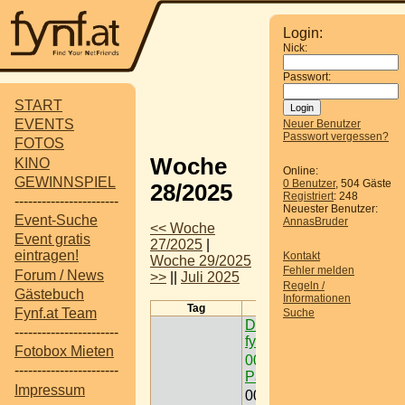
Login:
Nick:
Passwort:
START
EVENTS
Neuer Benutzer
Passwort vergessen?
FOTOS
Woche
KINO
Online:
GEWINNSPIEL
0 Benutzer
, 504 Gäste
28/2025
Registriert
: 248
-----------------------
Neuester Benutzer:
Event-Suche
AnnasBruder
<< Woche
Event gratis
27/2025
|
eintragen!
Kontakt
Woche 29/2025
Fehler melden
Forum / News
>>
||
Juli 2025
Regeln /
Gästebuch
Informationen
Tag
Termine
Fynf.at Team
Suche
Dein Gewinnspiel auf
-----------------------
fynf.at eintragen
Fotobox Mieten
00:00
Freizeit /
-----------------------
Paintball < Nö >
Impressum
00:00
Ausflugsziel /