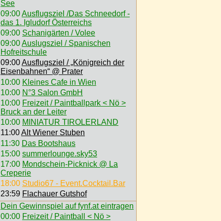
See
09:00
Ausflugsziel /Das Schneedorf -
das 1. Igludorf Österreichs
09:00
Schanigärten / Volee
09:00
Auslugsziel / Spanischen
Hofreitschule
09:00
Ausflugsziel / „Königreich der
Eisenbahnen“ @ Prater
10:00
Kleines Cafe in Wien
10:00
N°3 Salon GmbH
10:00
Freizeit / Paintballpark < Nö >
Bruck an der Leiter
10:00
MINIATUR TIROLERLAND
11:00
Alt Wiener Stuben
11:30
Das Bootshaus
15:00
summerlounge.sky53
17:00
Mondschein-Picknick @ La
Creperie
18:00
Studio67 - Event.Cocktail.Bar
23:59
Flachauer Gutshof
Dein Gewinnspiel auf fynf.at eintragen
00:00
Freizeit / Paintball < Nö >