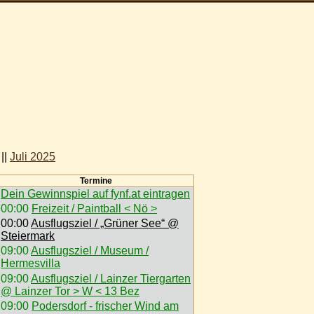
||
Juli 2025
Termine
Dein Gewinnspiel auf fynf.at eintragen
00:00
Freizeit / Paintball < Nö >
00:00
Ausflugsziel / „Grüner See“ @
Steiermark
09:00
Ausflugsziel / Museum /
Hermesvilla
09:00
Ausflugsziel / Lainzer Tiergarten
@ Lainzer Tor > W < 13 Bez
09:00
Podersdorf - frischer Wind am