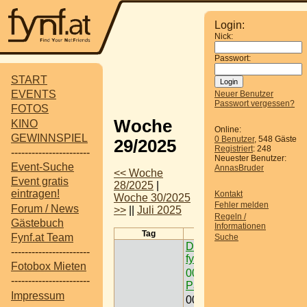
Login:
Nick:
Passwort:
START
EVENTS
Neuer Benutzer
Passwort vergessen?
FOTOS
Woche
KINO
Online:
GEWINNSPIEL
0 Benutzer
, 548 Gäste
29/2025
Registriert
: 248
-----------------------
Neuester Benutzer:
Event-Suche
AnnasBruder
<< Woche
Event gratis
28/2025
|
eintragen!
Kontakt
Woche 30/2025
Fehler melden
Forum / News
>>
||
Juli 2025
Regeln /
Gästebuch
Informationen
Tag
Termine
Fynf.at Team
Suche
Dein Gewinnspiel auf
-----------------------
fynf.at eintragen
Fotobox Mieten
00:00
Freizeit /
-----------------------
Paintball < Nö >
Impressum
00:00
Ausflugsziel /