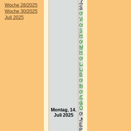
„Grüner See“ @
Woche 28/2025
Steiermark
Woche 30/2025
09:00
Schanigärten /
Juli 2025
Volee
09:00
Auslugsziel /
Spanischen
Hofreitschule
09:00
Ausflugsziel /
Museum /
Hermesvilla
09:00
Ausflugsziel /
Lainzer Tiergarten @
Lainzer Tor > W < 13
Bez
09:00
Podersdorf -
frischer Wind am See
09:00
Ausflugsziel
/Das Schneedorf -
das 1. Igludorf
Österreichs
Montag, 14.
09:00
Ausflugsziel /
Juli 2025
„Königreich der
Eisenbahnen“ @
Prater