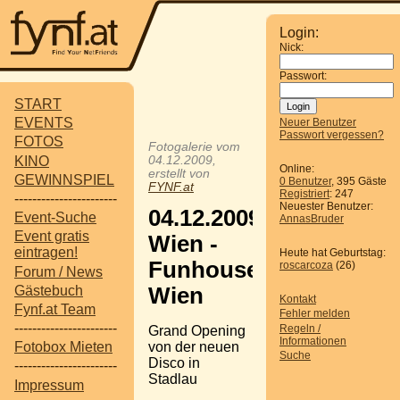
Login:
Nick:
Passwort:
START
EVENTS
Neuer Benutzer
Passwort vergessen?
FOTOS
Fotogalerie vom
KINO
04.12.2009,
Online:
erstellt von
GEWINNSPIEL
0 Benutzer
, 395 Gäste
FYNF.at
Registriert
: 247
-----------------------
Neuester Benutzer:
04.12.2009
Event-Suche
AnnasBruder
Event gratis
Wien -
eintragen!
Heute hat Geburtstag:
Funhouse
roscarcoza
(26)
Forum / News
Gästebuch
Wien
Kontakt
Fynf.at Team
Fehler melden
-----------------------
Regeln /
Grand Opening
Informationen
von der neuen
Fotobox Mieten
Suche
Disco in
-----------------------
Stadlau
Impressum