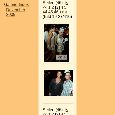
Seiten (46):
|<
Galerie-Index
<<
1
2
[3]
4
5
...
Dezember
44
45
46
>>
>|
2009
(Bild 19-27/410)
Seiten (46):
|<
<<
1
2
[3]
4
5
...