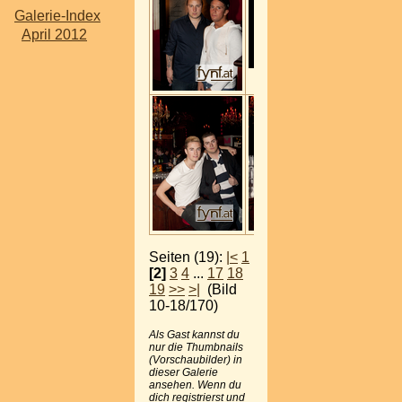
Galerie-Index
April 2012
Seiten (19):
|<
1
[2]
3
4
...
17
18
19
>>
>|
(Bild
10-18/170)
Als Gast kannst du
nur die Thumbnails
(Vorschaubilder) in
dieser Galerie
ansehen. Wenn du
dich registrierst und