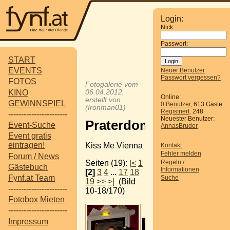
Login:
Nick:
Passwort:
START
EVENTS
Neuer Benutzer
Passwort vergessen?
FOTOS
Fotogalerie vom
KINO
06.04.2012,
Online:
erstellt von
GEWINNSPIEL
0 Benutzer
, 613 Gäste
(Ironman01)
Registriert
: 248
-----------------------
Neuester Benutzer:
Praterdom
Event-Suche
AnnasBruder
Event gratis
eintragen!
Kiss Me Vienna
Kontakt
Fehler melden
Forum / News
Regeln /
Seiten (19):
|<
1
Gästebuch
Informationen
[2]
3
4
...
17
18
Fynf.at Team
Suche
19
>>
>|
(Bild
-----------------------
10-18/170)
Fotobox Mieten
-----------------------
Impressum