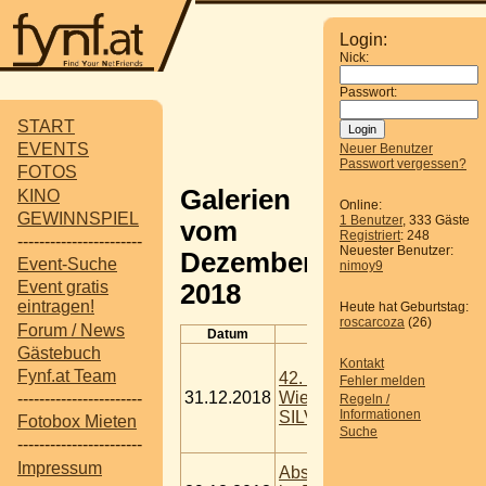
Login:
Nick:
Passwort:
START
EVENTS
Neuer Benutzer
Passwort vergessen?
FOTOS
Galerien
KINO
Online:
GEWINNSPIEL
1 Benutzer
, 333 Gäste
vom
Registriert
: 248
-----------------------
Neuester Benutzer:
Dezember
Event-Suche
nimoy9
Event gratis
2018
eintragen!
Heute hat Geburtstag:
roscarcoza
(26)
Forum / News
Datum
Titel
Bes
Gästebuch
Kontakt
Tags:
1
Fynf.at Team
42. Internationaler
Fehler melden
lauf
,
Ma
31.12.2018
Wiener
-----------------------
Silvest
Regeln /
Silvest
Informationen
SILVESTERLAUF
Fotobox Mieten
Wien
,
Suche
-----------------------
Wiener
Impressum
Abschlusspunschen
Tags:
F