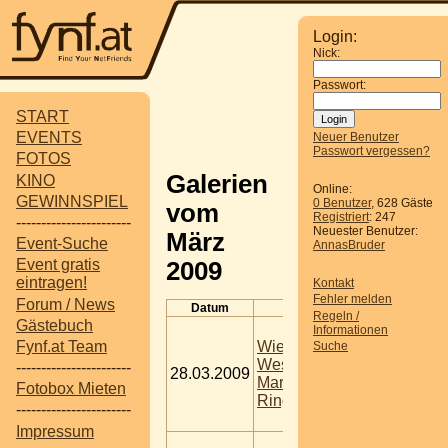
Login:
Nick:
Passwort:
START
EVENTS
Neuer Benutzer
Passwort vergessen?
FOTOS
Galerien
KINO
Online:
GEWINNSPIEL
0 Benutzer
, 628 Gäste
vom
Registriert
: 247
-----------------------
Neuester Benutzer:
März
Event-Suche
AnnasBruder
Event gratis
2009
eintragen!
Kontakt
Fehler melden
Forum / News
Datum
Titel
Beschr
Regeln /
Gästebuch
Demonstra
Informationen
Wir zahlen
Wien -
Fynf.at Team
Suche
für Eure K
Westbahnhof -
-----------------------
Tags:
101
28.03.2009
Mariahilferstr. -
1060 Wie
Fotobox Mieten
Wien
,
115
Ring - Parlament
-----------------------
Demo
,
Par
Wien
Impressum
Impressio