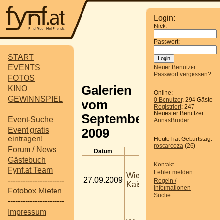
Login:
Nick:
Passwort:
START
EVENTS
Neuer Benutzer
Passwort vergessen?
FOTOS
Galerien
KINO
Online:
GEWINNSPIEL
0 Benutzer
, 294 Gäste
vom
Registriert
: 247
-----------------------
Neuester Benutzer:
September
Event-Suche
AnnasBruder
Event gratis
2009
eintragen!
Heute hat Geburtstag:
roscarcoza
(26)
Forum / News
Datum
Titel
Gästebuch
VIENNA 
Kontakt
meisten,
Fynf.at Team
Fehler melden
Kokosnüs
Wien -
27.09.2009
-----------------------
Kahriman
Regeln /
Kaiserwiese
Tags:
102
Informationen
Fotobox Mieten
Vienna R
Suche
-----------------------
Records 
VIENNA 
Impressum
größte B