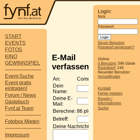
Login:
Nick:
Passwort:
START
EVENTS
Neuer Benutzer
Passwort vergessen?
FOTOS
E-Mail
KINO
Online:
GEWINNSPIEL
0 Benutzer
, 596 Gäste
verfassen
Registriert
: 248
-----------------------
Neuester Benutzer:
Event-Suche
AnnasBruder
An:
Community-Administratoren
Event gratis
Dein
eintragen!
Kontakt
Name:
Fehler melden
Forum / News
Deine E-
Regeln /
Gästebuch
Informationen
Mail:
Fynf.at Team
Suche
Berechne:
86 plus 8 ergibt
-----------------------
Betreff:
Fotobox Mieten
Deine Nachricht:
-----------------------
Impressum