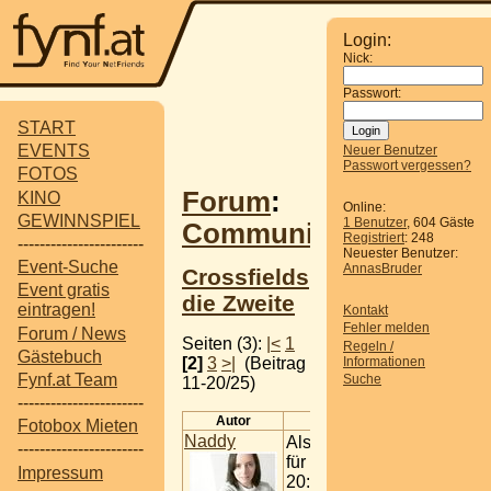
Login:
Nick:
Passwort:
START
EVENTS
Neuer Benutzer
Passwort vergessen?
FOTOS
Forum
:
KINO
Online:
GEWINNSPIEL
1 Benutzer
, 604 Gäste
Communitytreffen
Registriert
: 248
-----------------------
Neuester Benutzer:
Event-Suche
AnnasBruder
Crossfields
Event gratis
die Zweite
eintragen!
Kontakt
Fehler melden
Forum / News
Seiten (3):
|<
1
Regeln /
Gästebuch
[2]
3
>|
(Beitrag
Informationen
Fynf.at Team
Suche
11-20/25)
-----------------------
Autor
Beitrag
Fotobox Mieten
Naddy
Also ich habe heute
-----------------------
für den 26.11.2005 /
Impressum
20:00 reserviert,