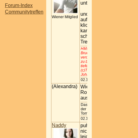
unter dem Kroko =)
Forum-Index
Communitytreffen
und wenn ihr links
Wiener Mitglied
auf KALENDER
klickts
kann man sich auch
schon direkt für ein
Treffen anmelden =)
HM! Ich will deinen
Brudern nicht so voreilig
verdammen. Um ein Werk
zu beurteilen, muß man
tiefer eindringen. .......
(c)Titus / Der Talisman /
Johann Nestroy
02.11.2005 20:55
(Alexandra)
Wie schauts mit der
Rollstuhltauglichkeit
aus?
Das Geheimnis liegt in
der Sosse - Zit. "Grüne
Tomaten"
02.11.2005 21:52
Naddy
puh wenn ich mich
nicht irre - gibts dort
leider einmal einige