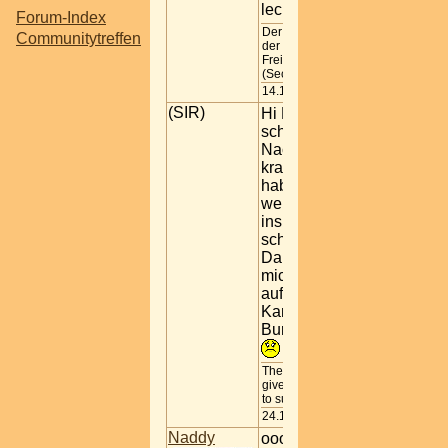
lecker.
Forum-Index
Der Zeit ihre Kunst-
Communitytreffen
der Kunst ihre
Freiheit
(Secession Wien)
14.11.2005 10:32
(SIR)
Hi Leute,
schlechte
Nachricht, bin
krank geworden,
habe Fieber, und
werds wohl nicht
ins Crossfields
schaffen.
Dabei hab ich
mich schon so
auf einen
Kangaroo-
Burger gefreut.
The period of pain
gives me the strenght
to suceed
24.11.2005 14:13
Naddy
oooooooooooch