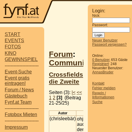
Login:
Nick:
Passwort:
START
EVENTS
Neuer Benutzer
Passwort vergessen?
FOTOS
Forum
:
KINO
Online:
GEWINNSPIEL
0 Benutzer
, 653 Gäste
Communitytreffen
Registriert
: 248
-----------------------
Neuester Benutzer:
Event-Suche
AnnasBruder
Crossfields
Event gratis
die Zweite
eintragen!
Kontakt
Fehler melden
Forum / News
Seiten (3):
|<
<<
Regeln /
Gästebuch
1
2
[3]
(Beitrag
Informationen
Fynf.at Team
Suche
21-25/25)
-----------------------
Autor
Beitrag
Fotobox Mieten
(chrisleebär)
ohja ich mich
-----------------------
auch.
Impressum
der is echt