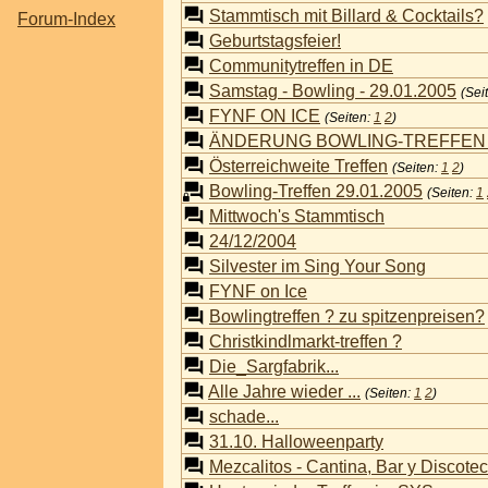
Stammtisch mit Billard & Cocktails?
Forum-Index
Geburtstagsfeier!
Communitytreffen in DE
Samstag - Bowling - 29.01.2005
(Sei
FYNF ON ICE
(Seiten:
1
2
)
ÄNDERUNG BOWLING-TREFFEN 2
Österreichweite Treffen
(Seiten:
1
2
)
Bowling-Treffen 29.01.2005
(Seiten:
1
Mittwoch's Stammtisch
24/12/2004
Silvester im Sing Your Song
FYNF on Ice
Bowlingtreffen ? zu spitzenpreisen?
Christkindlmarkt-treffen ?
Die_Sargfabrik...
Alle Jahre wieder ...
(Seiten:
1
2
)
schade...
31.10. Halloweenparty
Mezcalitos - Cantina, Bar y Discot