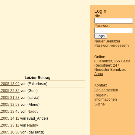
Login:
Nick:
Passwort:
Neuer Benutzer
Passwort vergessen?
Online:
0 Benutzer
, 655 Gäste
Registriert
: 247
Neuester Benutzer:
Anna
Letzter Beitrag
.2005 13:02
von (Falterleser)
Kontakt
Fehler melden
.2005 22:35
von (Gerli)
Regeln /
.2005 21:28
von (salvia)
Informationen
Suche
.2005 12:53
von (Alone)
.2005 13:45
von
Naddy
.2005 14:11
von (Bad_Angel)
.2005 13:11
von
Naddy
.2005 10:30
von (daFranzl)