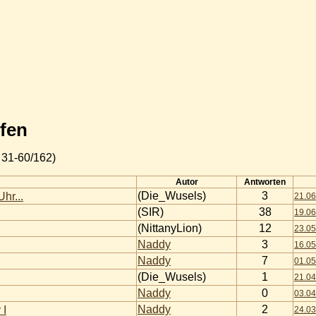
fen
31-60/162)
Autor
Antworten
(Die_Wusels)
3
hr...
21.06
(SIR)
38
19.06
(NittanyLion)
12
23.05
Naddy
3
16.05
Naddy
7
01.05
(Die_Wusels)
1
21.04
Naddy
0
03.04
Naddy
2
 I
24.03