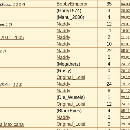
BobbyEmperor
35
04.03
(Seiten:
1
2
3
4
)
(Harry1974)
3
28.02
(Manu_2000)
4
09.02
Naddy
12
29.01
ten:
1
2
)
Naddy
11
19.01
Naddy
2
9.01.2005
11.01
Naddy
10
07.01
Naddy
22
05.01
2
3
)
Naddy
0
03.01
(Megaherz)
4
24.12
(Rusty)
0
20.12
Original_Loisi
1
19.12
Naddy
24
19.12
(Seiten:
1
2
3
)
Naddy
6
01.12
(Die_Wusels)
1
30.11
Original_Loisi
12
24.11
(BlackEyes)
4
05.11
Naddy
0
31.10
Original_Loisi
0
eca Mexicana
29.10