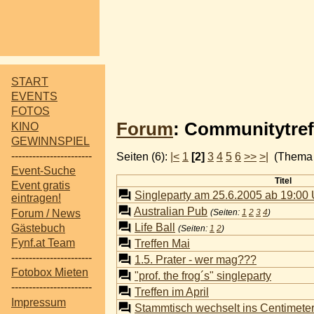
START
EVENTS
FOTOS
Forum
: Communitytref
KINO
GEWINNSPIEL
-----------------------
Seiten (6):
|<
1
[2]
3
4
5
6
>>
>|
(Thema 
Event-Suche
Titel
Event gratis
Singleparty am 25.6.2005 ab 19:00 U
eintragen!
Australian Pub
Forum / News
(Seiten:
1
2
3
4
)
Life Ball
Gästebuch
(Seiten:
1
2
)
Fynf.at Team
Treffen Mai
-----------------------
1.5. Prater - wer mag???
Fotobox Mieten
"prof. the frog´s" singleparty
-----------------------
Treffen im April
Impressum
Stammtisch wechselt ins Centimeter