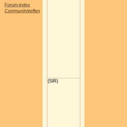
Man kann dort sowohl
Forum-Index
die afrikanische Küche
Communitytreffen
als auch afrikanische
Musik dort hören. Auch
Showeinlagen werden
dort geboten. Eintritt
beträgt 3 Euro.
Wer glaubt dass dies i
interessieren könnte?
mfg
Falterleser
LIFE IS SHORT - ENJOY IT!
19.07.2005 11:38
(SIR)
Klingt nicht
uninteressant, weiß
allerdings nicht, ob sic
das bei mir zeitlich
ausgeht, hab sehr viel
Dienste und nur wenig
frei.
The period of pain gives me t
strenght to suceed