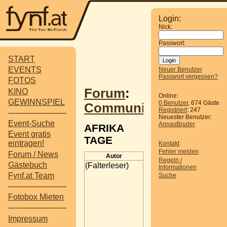
Login:
Nick:
Passwort:
START
EVENTS
Neuer Benutzer
Passwort vergessen?
FOTOS
Forum
:
KINO
Online:
GEWINNSPIEL
0 Benutzer
, 674 Gäste
Communitytreffen
Registriert
: 247
-----------------------
Neuester Benutzer:
Event-Suche
AnnasBruder
AFRIKA
Event gratis
TAGE
eintragen!
Kontakt
Fehler melden
Forum / News
Autor
Beitrag
Regeln /
Gästebuch
(Falterleser)
AFRIKA TAGE
Informationen
Fynf.at Team
Suche
vom 29.7. bis 7.8. finde
auf der
-----------------------
Donauinsel/Floridsdorf
Fotobox Mieten
Brücke die Afrika Tage
-----------------------
2005 statt.
Impressum