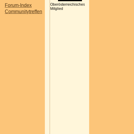
vorbeischauen
Oberösterreichisches
Forum-Index
wollen:
Mitglied
Communitytreffen
Ich werde im
Rahmen unseres
üblichen
Community-
Karaoke-Montags
im "Sing Your
Song" kommende
Woche ein wenig
feiern, dass ich tags
darauf das 3³.
Lebensjahr
vollende
Ich freue mich über
alle, die sich
anschließen und
ein bissl mitfeiern!
Sometimes the roads we
take do not turn out to be
the roads we envisioned
them to be.
Garth Brooks, booklet