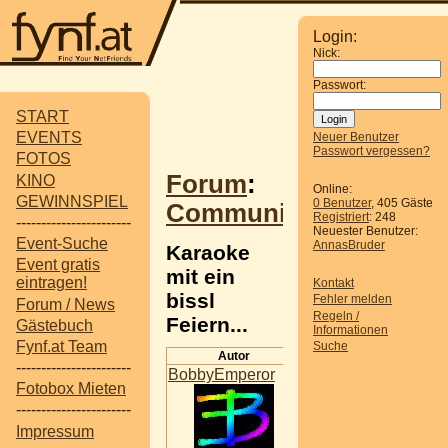
Login:
Nick:
Passwort:
START
EVENTS
Neuer Benutzer
Passwort vergessen?
FOTOS
Forum
:
KINO
Online:
GEWINNSPIEL
0 Benutzer
, 405 Gäste
Communitytreffen
Registriert
: 248
-----------------------
Neuester Benutzer:
Event-Suche
AnnasBruder
Karaoke
Event gratis
mit ein
eintragen!
Kontakt
bissl
Fehler melden
Forum / News
Regeln /
Feiern...
Gästebuch
Informationen
Fynf.at Team
Suche
Autor
Beitrag
-----------------------
BobbyEmperor
Karaoke mit ein
Fotobox Mieten
bissl Feiern...
-----------------------
Als kleine Info an
Impressum
alle, die