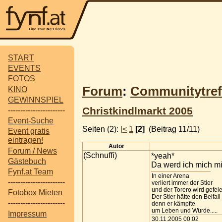
START
EVENTS
FOTOS
Forum
:
Communitytref
KINO
GEWINNSPIEL
Christkindlmarkt 2005
-----------------------
Event-Suche
Seiten (2):
|<
1
[2]
(Beitrag 11/11)
Event gratis
eintragen!
Autor
Forum / News
(Schnuffi)
*yeah*
Gästebuch
Da werd ich mich m
Fynf.at Team
In einer Arena
-----------------------
verliert immer der Stier
und der Torero wird gefeie
Fotobox Mieten
Der Stier hätte den Beifall
-----------------------
denn er kämpfte
um Leben und Würde.....
Impressum
30.11.2005 00:02