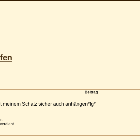
fen
Beitrag
it meinem Schatz sicher auch anhängen*fg*
rt
 verdient