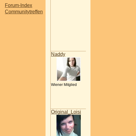
gründen.mit sehr groß
Forum-Index
wahrscheinlichkeit
Communitytreffen
passen.wäre sehr ger
dabei gewessen.aber 
hab mich am knie
verletzt,es ist schon w
sehr gut.aber will nich
resgieren.
27.01.2006 12:51
Naddy
wie ich schon dir sagt
musst ja ned spielen,
einfach so hinkommen
mit uns plaudern.......
*liebschau*
*sing* there is no reason, the
Wiener Mitglied
rhyme, it's crystal clear
i hear your voice and all the
darkness disappears.
(c) Anastacia feat. Eros Rama
27.01.2006 12:54
Original_Loisi
bin leider nicht wirklic
gesund..
d.h. is wohl besser w
ich heut ned ausser h
geh ;o(