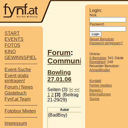
Login:
Nick:
Passwort:
START
EVENTS
Neuer Benutzer
Passwort vergessen?
FOTOS
Forum
:
KINO
Online:
GEWINNSPIEL
0 Benutzer
, 541 Gäste
Communitytreffen
Registriert
: 248
-----------------------
Neuester Benutzer:
Event-Suche
AnnasBruder
Bowling
Event gratis
27.01.06
eintragen!
Kontakt
Fehler melden
Forum / News
Seiten (3):
|<
<<
Regeln /
Gästebuch
1
2
[3]
(Beitrag
Informationen
Fynf.at Team
Suche
21-29/29)
-----------------------
Autor
Beitrag
Fotobox Mieten
(BadBoy)
bowling
-----------------------
tja ich werd leider aus
Impressum
gesundheitlichen