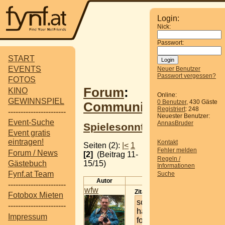
Login:
Nick:
Passwort:
START
EVENTS
Neuer Benutzer
Passwort vergessen?
FOTOS
Forum
:
KINO
Online:
GEWINNSPIEL
0 Benutzer
, 430 Gäste
Communitytreffen
Registriert
: 248
-----------------------
Neuester Benutzer:
Event-Suche
AnnasBruder
Spielesonntag
Event gratis
eintragen!
Kontakt
Seiten (2):
|<
1
Fehler melden
Forum / News
[2]
(Beitrag 11-
Regeln /
15/15)
Gästebuch
Informationen
Fynf.at Team
Suche
Autor
Beitrag
-----------------------
wfw
Zitat von
Naddy
:
Fotobox Mieten
schon.. aber
-----------------------
haben keine
Impressum
fotos gemacht..