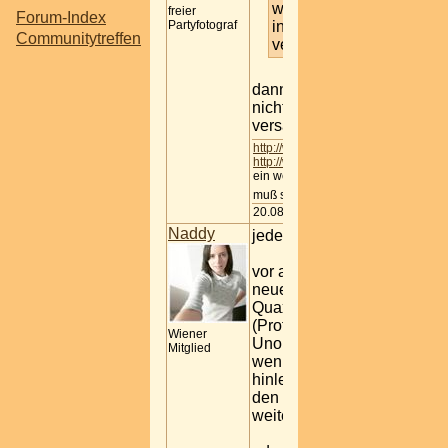
waren zu sehr
freier
Forum-Index
ins spielen
Partyfotograf
Communitytreffen
vertieft.
dann weiß ich ja gar
nicht, was ich
versäumt habe..-
http://www.fotoevent.tk
http://wfw.heim.at
ein wenig Eigenwerbung
muß sein
20.08.2007 13:07
Naddy
jede Menge Spaß
vor allem was die
neue Regel von
Quaxi
(Prof.The_Frog) beim
Wiener
Uno betrifft, wo man
Mitglied
wenn wer die 0
hinlegt, den Stoß an
den nächsten
weitergeben muss