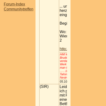
Forum-Index
... und ihr seids alle
Communitytreffen
herzlich dazu
eingeladen..
Beginn: 20 Uhr
Wo: Puerto, 1010
Wien, Rudolfsplatz
2
http://www.puerto.at
HM! Ich will deinen
Brudern nicht so voreilig
verdammen. Um ein
Werk zu beurteilen, muß
man tiefer eindringen.
....... (c)Titus / Der
Talisman / Johann
Nestroy
05.10.2005 23:26
(SIR)
Leider, leider muß
ich passen, liege
mit Fieber und
einer Bronchitis im
Bett!!!