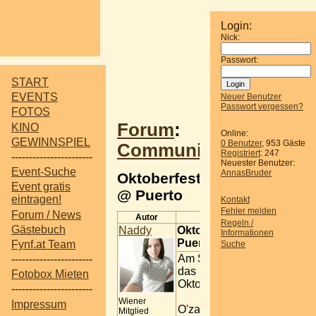
Login:
Nick:
Passwort:
START
EVENTS
Neuer Benutzer
Passwort vergessen?
FOTOS
Forum
:
KINO
Online:
GEWINNSPIEL
0 Benutzer
, 953 Gäste
Communitytreffen
Registriert
: 247
-----------------------
Neuester Benutzer:
Event-Suche
AnnasBruder
Oktoberfest
Event gratis
@ Puerto
eintragen!
Kontakt
Fehler melden
Forum / News
Autor
Beitrag
Regeln /
Gästebuch
Naddy
Oktoberfest @
Informationen
Puerto
Fynf.at Team
Suche
Am Samstag lädt
-----------------------
das Puerto zum
Fotobox Mieten
Oktoberfest...
-----------------------
Wiener
Impressum
O'zapft is
Mitglied