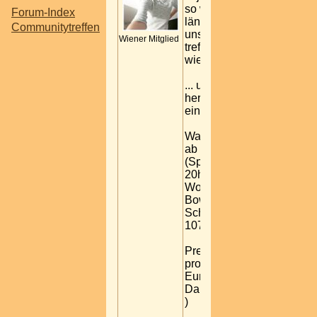
so weit, eh schon
Forum-Index
längst überfällig,
Communitytreffen
unser Bowling-
Wiener Mitglied
treffen rückt
wieder näher...
... und du bist
herzlich dazu
eingeladen =)
Wann: 27.01.2006
ab 20 Uhr
(Spielbeginn ab
20h30)
Wo: Brunswick
Bowlinghalle,
Schuhmanngasse
107, 1170 Wien
Preis: 2,90 Euro
pro Spiel ( statt 4
Euro / Großes
Danke an bbberni
)