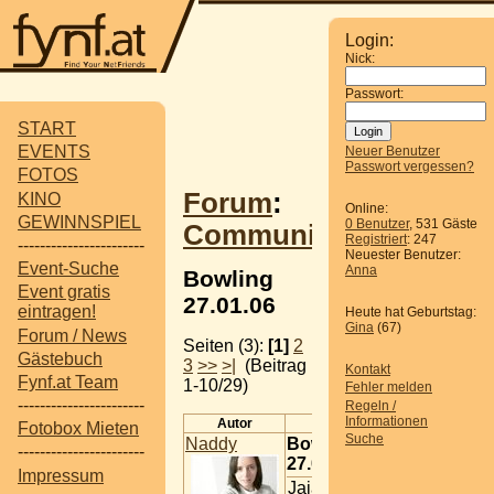
Login:
Nick:
Passwort:
START
EVENTS
Neuer Benutzer
Passwort vergessen?
FOTOS
Forum
:
KINO
Online:
GEWINNSPIEL
0 Benutzer
, 531 Gäste
Communitytreffen
Registriert
: 247
-----------------------
Neuester Benutzer:
Event-Suche
Anna
Bowling
Event gratis
27.01.06
eintragen!
Heute hat Geburtstag:
Gina
(67)
Forum / News
Seiten (3):
[1]
2
Gästebuch
3
>>
>|
(Beitrag
Kontakt
Fynf.at Team
1-10/29)
Fehler melden
-----------------------
Regeln /
Informationen
Autor
Beitrag
Fotobox Mieten
Suche
Naddy
Bowling
-----------------------
27.01.06
Impressum
Jaja, es ist wieder