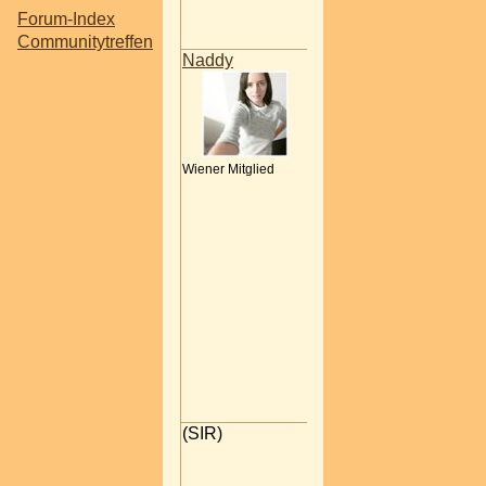
me the strenght to
Forum-Index
suceed!!!
26.10.2006 01:32
Communitytreffen
Naddy
Prinzipell gibts ja eh
jeden Montag ein
fixes Treffen wo
jeder dabei sein
kann....
Wiener Mitglied
aber wenn es genug
interessierte gibt,
können wir gerne
einen eigenen
Stammtisch wieder
einführen...
*sing* there is no reason,
there's no rhyme, it's
crystal clear
i hear your voice and all
the darkness disappears.
(c) Anastacia feat. Eros
Ramazzotti
26.10.2006 03:24
(SIR)
Ist schon richtig,
aber ohne gemein
zu klingen, mir taugt