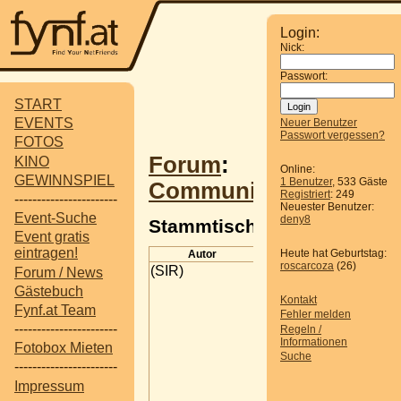
Login:
Nick:
Passwort:
START
EVENTS
Neuer Benutzer
Passwort vergessen?
FOTOS
Forum
:
KINO
Online:
GEWINNSPIEL
1 Benutzer
, 533 Gäste
Communitytreffen
Registriert
: 249
-----------------------
Neuester Benutzer:
Event-Suche
deny8
Stammtisch
Event gratis
eintragen!
Heute hat Geburtstag:
Autor
Beitrag
roscarcoza
(26)
(SIR)
Stammtisch
Forum / News
Wird eigentlich der
Gästebuch
Kontakt
Stammtisch wieder
Fynf.at Team
Fehler melden
einmal eingeführt,
-----------------------
Regeln /
oder bleibt er für
Informationen
Fotobox Mieten
immer
Suche
-----------------------
gestrichen????
Impressum
The period of pain gives