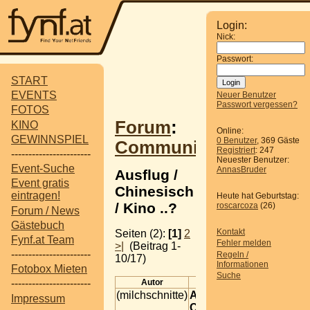
Login:
Nick:
Passwort:
START
EVENTS
Neuer Benutzer
Passwort vergessen?
FOTOS
Forum
:
KINO
Online:
GEWINNSPIEL
0 Benutzer
, 369 Gäste
Communitytreffen
Registriert
: 247
-----------------------
Neuester Benutzer:
Event-Suche
AnnasBruder
Ausflug /
Event gratis
Chinesisch
eintragen!
Heute hat Geburtstag:
/ Kino ..?
roscarcoza
(26)
Forum / News
Gästebuch
Kontakt
Seiten (2):
[1]
2
Fynf.at Team
Fehler melden
>|
(Beitrag 1-
-----------------------
Regeln /
10/17)
Informationen
Fotobox Mieten
Suche
Autor
Beitrag
-----------------------
(milchschnitte)
Ausflug /
Impressum
Chinesisch /