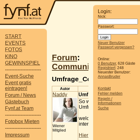
Login:
Nick:
Passwort:
START
EVENTS
Neuer Benutzer
Passwort vergessen?
FOTOS
Forum
:
KINO
Online:
GEWINNSPIEL
0 Benutzer
, 628 Gäste
Communitytreffen
Registriert
: 248
-----------------------
Neuester Benutzer:
Event-Suche
AnnasBruder
Umfrage_Community_Treff
Event gratis
eintragen!
Kontakt
Autor
Beitrag
Fehler melden
Naddy
Umfrage_Community_Tre
Forum / News
Regeln /
So wieder mal eine kleine
Gästebuch
Informationen
Umfrage starte...
Fynf.at Team
Suche
-----------------------
welche Treffen würden Euc
Fotobox Mieten
interessieren????
Wiener
-----------------------
Mitglied
Impressum
Hier geht's zum Voting