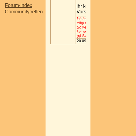
Forum-Index
ihr könnt aber auch hier
Communitytreffen
Vorschläge einbringen...
Ich habe einen Schatz gefunden ... 
trägt deinen Namen
So wunderschön und wertvoll... Und
keinem Geld der Welt zu bezahlen
(c) Silbermond
20.09.2007 14:52