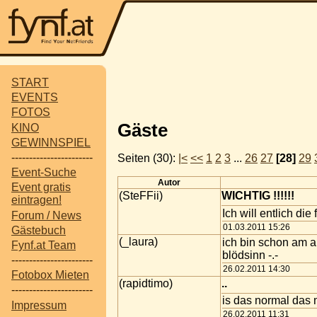
START
EVENTS
FOTOS
Gäste
KINO
GEWINNSPIEL
-----------------------
Seiten (30):
|<
<<
1
2
3
...
26
27
[28]
29
Event-Suche
Autor
Event gratis
(SteFFii)
WICHTIG !!!!!!
eintragen!
Ich will entlich di
Forum / News
01.03.2011 15:26
Gästebuch
(_laura)
ich bin schon am au
Fynf.at Team
blödsinn -.-
-----------------------
26.02.2011 14:30
Fotobox Mieten
(rapidtimo)
..
-----------------------
is das normal das 
Impressum
26.02.2011 11:31