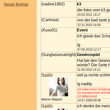
(nadine1992)
k3
Neuer Beitrag
die fotos vom k3 g
20.02.2011 19:17
(Cariinaa)
von der bad taste p
22.11.2010 14:59
(Xuxu01)
Event
Ich glaub das Sch
lg
07.06.2010 12:17
(Sunglassesatnight)
Gewinnspiel
Hat bei den Gewin
würde? Die Seite h
11.05.2010 15:21
Naddy
soll ja nichts schli
lg naddy
Ich habe einen Schatz g
So wunderschön und wert
(c) Silbermond
Wiener Mitglied
14.07.2009 09:46
Naddy
ich denke die mei