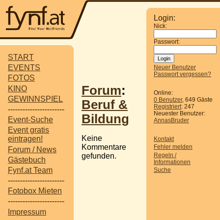
Login:
Nick:
Passwort:
START
EVENTS
Neuer Benutzer
Passwort vergessen?
FOTOS
Forum
:
KINO
Online:
GEWINNSPIEL
0 Benutzer
, 649 Gäste
Beruf &
Registriert
: 247
-----------------------
Neuester Benutzer:
Bildung
Event-Suche
AnnasBruder
Event gratis
Keine
eintragen!
Kontakt
Kommentare
Fehler melden
Forum / News
Regeln /
gefunden.
Gästebuch
Informationen
Fynf.at Team
Suche
-----------------------
Fotobox Mieten
-----------------------
Impressum