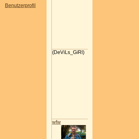
unfreundlich sein u
Benutzerprofil
verewige mich auch
diesem wege in de
*gg*
glg aLeXa
*~_~* Don'T leT iT geT 
*~_~*
28.05.2007 17:44
(DeViLs_GiRl)
na,
jetzt bist ja doch pro
woche!
wollt dir eiigentlich
grüße da lassen!;)
mfg jenny
?!?!!?!!?!!?
21.03.2007 14:25
wfw
Zitat von (duto):
wenn findet man
auf der startseite.