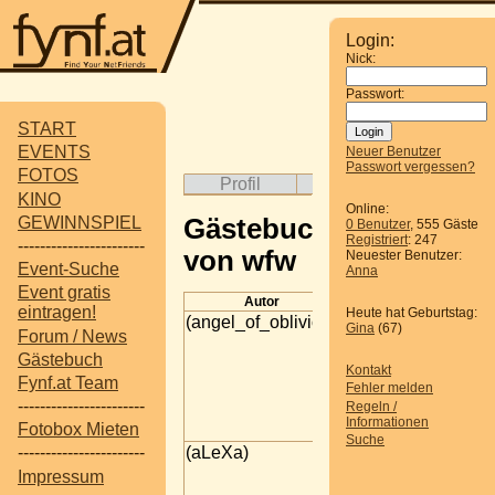
Login:
Nick:
Passwort:
START
EVENTS
Neuer Benutzer
Passwort vergessen?
FOTOS
Profil
Album
Gäs
KINO
Online:
GEWINNSPIEL
Gästebuch
0 Benutzer
, 555 Gäste
Registriert
: 247
-----------------------
von wfw
Neuester Benutzer:
Event-Suche
Anna
Event gratis
Autor
Beitrag
eintragen!
Heute hat Geburtstag:
(angel_of_oblivion)
Thx
Gina
(67)
Forum / News
wird sicha no was
Gästebuch
kommen...*gg*
Kontakt
Fynf.at Team
lg
Fehler melden
-----------------------
Regeln /
Franzi
Informationen
Fotobox Mieten
16.06.2007 00:39
Suche
(aLeXa)
hi
-----------------------
Impressum
Dann will ich mal n