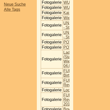
Fotogalerie
WUK
Neue Suche
Fotogalerie
WUK
Alle Tags
Fotogalerie
Kaiko Club
Fotogalerie
Wien - Shooters
UNIVERSITÄTSBRÄU
Fotogalerie
- Stammtisch
UNIVERSITÄTSBRÄU
Fotogalerie
- Stammtisch
Fotogalerie
POTALA - Dartabend
Fotogalerie
POTALA - Dartabend
Ladie´s Night @ Babu
(Stadtbahnbögen)
Fotogalerie
Wien - Babu
04.03.2009
FUN REVIVAL – Doc`s
Fotogalerie
Birthday Bash
FUN FAKETORY |
Fotogalerie
Revival Party
Fotogalerie
Loco Club Bar
FUN FAKETORY |
Fotogalerie
Revival Party / 04 12
2010 / U96
Fotogalerie
Bow4 Weekends