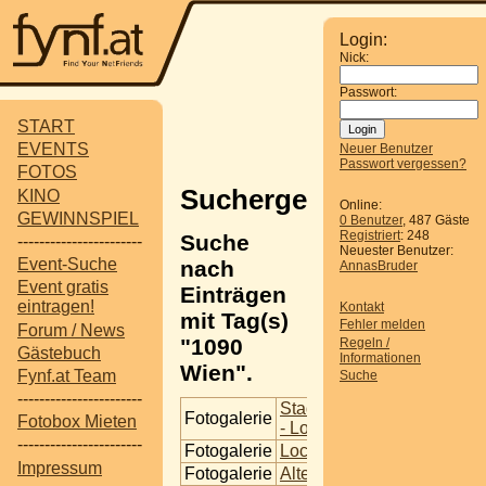
Login:
Nick:
Passwort:
START
EVENTS
Neuer Benutzer
Passwort vergessen?
FOTOS
Suchergebnisse
KINO
Online:
GEWINNSPIEL
0 Benutzer
, 487 Gäste
Registriert
: 248
Suche
-----------------------
Neuester Benutzer:
Event-Suche
nach
AnnasBruder
Event gratis
Einträgen
eintragen!
Kontakt
mit Tag(s)
Fehler melden
Forum / News
"1090
Regeln /
Gästebuch
Informationen
Wien".
Fynf.at Team
Suche
-----------------------
Stadtbahnbögen Wien
Fotogalerie
Fotobox Mieten
- Loco
-----------------------
Fotogalerie
Loco Bar + Ride Club
Impressum
Fotogalerie
Altes AKH