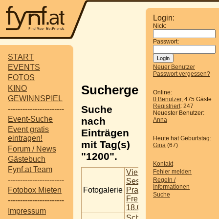
Login:
Nick:
Passwort:
START
EVENTS
Neuer Benutzer
Passwort vergessen?
FOTOS
Suchergebnisse
KINO
Online:
GEWINNSPIEL
0 Benutzer
, 475 Gäste
Registriert
: 247
Suche
-----------------------
Neuester Benutzer:
Event-Suche
nach
Anna
Event gratis
Einträgen
eintragen!
Heute hat Geburtstag:
mit Tag(s)
Gina
(67)
Forum / News
"1200".
Gästebuch
Kontakt
Fynf.at Team
Vienna Club
Fehler melden
-----------------------
Regeln /
Session @
Informationen
Fotogalerie
Praterdome -
Fotobox Mieten
Suche
Freitag,
-----------------------
18.01.2013
Impressum
Scheidungsparty