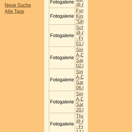
Fotogalerie
@ A-Danceclub
Neue Suche
Fynf at
Alle Tags
Fotogalerie
Kinopreview:
“Ghost Movie”
Scheidungsparty
@ A-Danceclub
Fotogalerie
- Freitag,
01.03.2013
Single Party @
A-Danceclub -
Fotogalerie
Samstag,
02.03.2013
Single Party @
A-Danceclub -
Fotogalerie
Samstag,
06.04.2013
Single Party @
A-Danceclub -
Fotogalerie
Samstag,
20.04.2013
Thank God it's
@ A-Danceclub
Fotogalerie
- Freitag,
17.05.2013