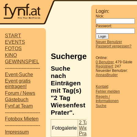
Login:
Nick:
Passwort:
START
EVENTS
Neuer Benutzer
Passwort vergessen?
FOTOS
Suchergebnisse
KINO
Online:
GEWINNSPIEL
0 Benutzer
, 479 Gäste
Registriert
: 247
Suche
-----------------------
Neuester Benutzer:
Event-Suche
nach
AnnasBruder
Event gratis
Einträgen
eintragen!
Kontakt
mit Tag(s)
Fehler melden
Forum / News
"2 Tag
Regeln /
Gästebuch
Informationen
Wiesenfest
Fynf.at Team
Suche
Prater".
-----------------------
Fotobox Mieten
2 Tag
-----------------------
Fotogalerie
Wiesenfest
Impressum
Prater