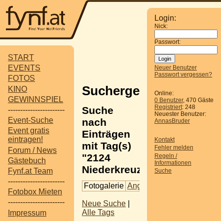
Login:
Nick:
Passwort:
START
EVENTS
Neuer Benutzer
Passwort vergessen?
FOTOS
Suchergebnisse
KINO
Online:
GEWINNSPIEL
0 Benutzer
, 470 Gäste
Registriert
: 248
Suche
-----------------------
Neuester Benutzer:
Event-Suche
nach
AnnasBruder
Event gratis
Einträgen
eintragen!
Kontakt
mit Tag(s)
Fehler melden
Forum / News
"2124
Regeln /
Gästebuch
Informationen
Niederkreuzstetten".
Fynf.at Team
Suche
-----------------------
Fotogalerie
Angelobung
Fotobox Mieten
-----------------------
Neue Suche
|
Alle Tags
Impressum