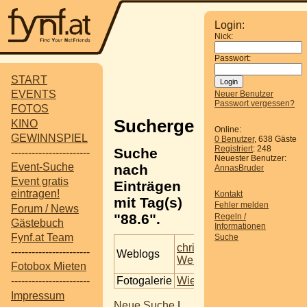
Login:
Nick:
Passwort:
START
EVENTS
Neuer Benutzer
Passwort vergessen?
FOTOS
Suchergebnisse
KINO
Online:
GEWINNSPIEL
0 Benutzer
, 638 Gäste
Registriert
: 248
Suche
-----------------------
Neuester Benutzer:
Event-Suche
nach
AnnasBruder
Event gratis
Einträgen
eintragen!
Kontakt
mit Tag(s)
Fehler melden
Forum / News
"88.6".
Regeln /
Gästebuch
Informationen
Fynf.at Team
Suche
Chri
chrisleebär's
-----------------------
Weblogs
Beitrag
´s
Weblog
Dien
Fotobox Mieten
Fotogalerie
Wien - Planet 28.02.2009
-----------------------
Impressum
Neue Suche
|