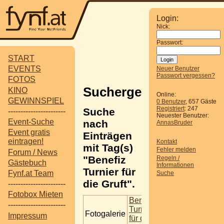
Login:
Nick:
Passwort:
START
EVENTS
Neuer Benutzer
Passwort vergessen?
FOTOS
Suchergebnisse
KINO
Online:
GEWINNSPIEL
0 Benutzer
, 657 Gäste
Registriert
: 247
Suche
-----------------------
Neuester Benutzer:
Event-Suche
nach
AnnasBruder
Event gratis
Einträgen
eintragen!
Kontakt
mit Tag(s)
Fehler melden
Forum / News
"Benefiz
Regeln /
Gästebuch
Informationen
Turnier für
Fynf.at Team
Suche
die Gruft".
-----------------------
Fotobox Mieten
Benefiz
-----------------------
Turnier
Fotogalerie
Impressum
für die