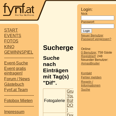
Login:
Nick:
Passwort:
START
EVENTS
Neuer Benutzer
Passwort vergessen?
FOTOS
Suchergebnisse
KINO
Online:
GEWINNSPIEL
0 Benutzer
, 758 Gäste
Registriert
: 248
Suche
-----------------------
Neuester Benutzer:
Event-Suche
nach
AnnasBruder
Event gratis
Einträgen
eintragen!
Kontakt
mit Tag(s)
Fehler melden
Forum / News
"Dif".
Regeln /
Gästebuch
Informationen
Fynf.at Team
Suche
Gruppe Weanviertler
-----------------------
Younion (FSG)
Fotogalerie
Bühne ,24.06.2016
Fotobox Mieten
DONAUINSELFEST
-----------------------
!
Impressum
Donauinselfest - 24.