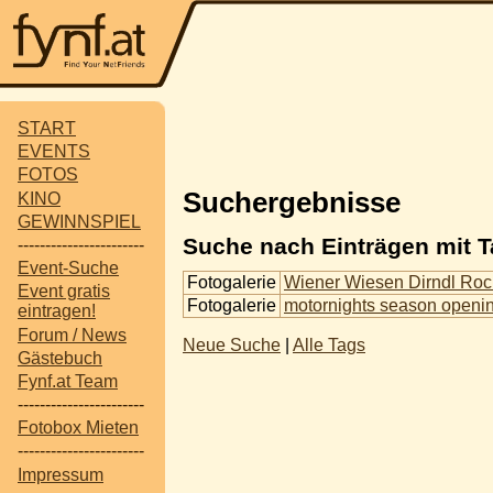
START
EVENTS
FOTOS
Suchergebnisse
KINO
GEWINNSPIEL
Suche nach Einträgen mit T
-----------------------
Event-Suche
Fotogalerie
Wiener Wiesen Dirndl Roc
Event gratis
Fotogalerie
motornights season openi
eintragen!
Forum / News
Neue Suche
|
Alle Tags
Gästebuch
Fynf.at Team
-----------------------
Fotobox Mieten
-----------------------
Impressum