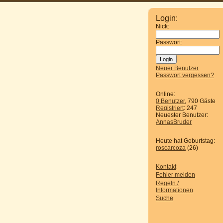
Login:
Nick:
Passwort:
Neuer Benutzer
Passwort vergessen?
Online:
0 Benutzer
, 790 Gäste
Registriert
: 247
Neuester Benutzer:
AnnasBruder
Heute hat Geburtstag:
roscarcoza
(26)
Kontakt
Fehler melden
Regeln /
Informationen
Suche