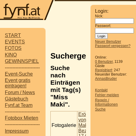
Login:
Nick:
Passwort:
START
EVENTS
Neuer Benutzer
Passwort vergessen?
FOTOS
Suchergebnisse
KINO
Online:
GEWINNSPIEL
0 Benutzer
, 1139
Gäste
Suche
-----------------------
Registriert
: 247
Event-Suche
nach
Neuester Benutzer:
AnnasBruder
Event gratis
Einträgen
eintragen!
mit Tag(s)
Kontakt
Forum / News
Fehler melden
"Miss
Gästebuch
Regeln /
Maki".
Informationen
Fynf.at Team
Suche
-----------------------
Eröffung
Fotobox Mieten
von Miss
-----------------------
Fotogalerie
Maki im 1
Bez
Impressum