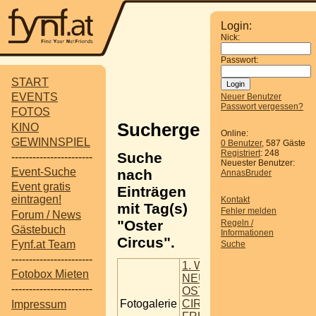
Login:
Nick:
Passwort:
START
EVENTS
Neuer Benutzer
Passwort vergessen?
FOTOS
Suchergebnisse
KINO
Online:
GEWINNSPIEL
0 Benutzer
, 587 Gäste
Registriert
: 248
Suche
-----------------------
Neuester Benutzer:
Event-Suche
nach
AnnasBruder
Event gratis
Einträgen
eintragen!
Kontakt
mit Tag(s)
Fehler melden
Forum / News
"Oster
Regeln /
Gästebuch
Informationen
Circus".
Fynf.at Team
Suche
-----------------------
1. WR
Fotobox Mieten
NEUSTÄDTER
-----------------------
OSTER
Fotogalerie
CIRCUS -
Impressum