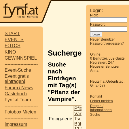
Login:
Nick:
Passwort:
START
EVENTS
Neuer Benutzer
Passwort vergessen?
FOTOS
Suchergebnisse
KINO
Online:
GEWINNSPIEL
0 Benutzer
, 559 Gäste
Registriert
: 247
Suche
-----------------------
Neuester Benutzer:
Event-Suche
nach
Anna
Event gratis
Einträgen
eintragen!
Heute hat Geburtstag:
mit Tag(s)
Gina
(67)
Forum / News
"Pflanz der
Gästebuch
Kontakt
Vampire".
Fynf.at Team
Fehler melden
-----------------------
Regeln /
Pflanz der
Informationen
Fotobox Mieten
Vampire @
Suche
-----------------------
Fotogalerie
Tschauner
Bühne
Impressum