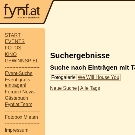
START
EVENTS
FOTOS
Suchergebnisse
KINO
GEWINNSPIEL
Suche nach Einträgen mit T
-----------------------
Event-Suche
Fotogalerie
We Will House You
Event gratis
eintragen!
Neue Suche
|
Alle Tags
Forum / News
Gästebuch
Fynf.at Team
-----------------------
Fotobox Mieten
-----------------------
Impressum