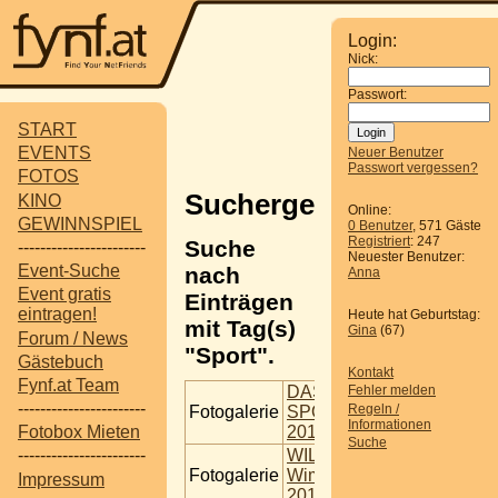
Login:
Nick:
Passwort:
START
EVENTS
Neuer Benutzer
Passwort vergessen?
FOTOS
Suchergebnisse
KINO
Online:
GEWINNSPIEL
0 Benutzer
, 571 Gäste
Registriert
: 247
Suche
-----------------------
Neuester Benutzer:
Event-Suche
nach
Anna
Event gratis
Einträgen
eintragen!
Heute hat Geburtstag:
mit Tag(s)
Gina
(67)
Forum / News
"Sport".
Gästebuch
Kontakt
Fynf.at Team
DAS WORLD
Fehler melden
-----------------------
Regeln /
Fotogalerie
SPORTS FESTIVAL
Informationen
2012
Fotobox Mieten
Suche
WILDSAU DIRT RUN
-----------------------
Fotogalerie
Wimpassing 24.06
Impressum
2017