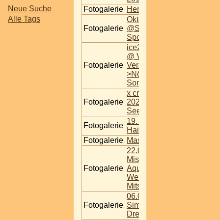
Neue Suche
Fotogalerie
Hertz Ford Mustang
Alle Tags
Oktoberfest
Fotogalerie
@Simmeringer
Sportplatz
ice2ice – what it takes
@ VAZ
Fotogalerie
Veranstaltungszentrum
>Nö< 2453
Sommerein
x cross run vienna
Fotogalerie
2022 @ Aspern
Seestadt 25.06.2022
19. Simmeringer
Fotogalerie
Haide Dreikönigslauf
Fotogalerie
Masters of Dirt
22.07.2023 / 1.
Mistelbacher
Fotogalerie
Aquathlon, @
Weinlandbad
Mitschastraße
06.01.2024 / 20.
Fotogalerie
Simmeringer Haide
Dreikönigslauf 2024