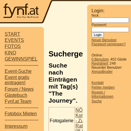
Login:
Nick:
Passwort:
START
EVENTS
Neuer Benutzer
Passwort vergessen?
FOTOS
Suchergebnisse
KINO
Online:
GEWINNSPIEL
0 Benutzer
, 402 Gäste
Registriert
: 248
Suche
-----------------------
Neuester Benutzer:
Event-Suche
nach
AnnasBruder
Event gratis
Einträgen
eintragen!
Kontakt
mit Tag(s)
Fehler melden
Forum / News
"The
Regeln /
Gästebuch
Informationen
Journey".
Fynf.at Team
Suche
-----------------------
NÖ -
Fotobox Mieten
Korneuburg
-----------------------
Fotogalerie
- Zum
Rattenfänger
Impressum