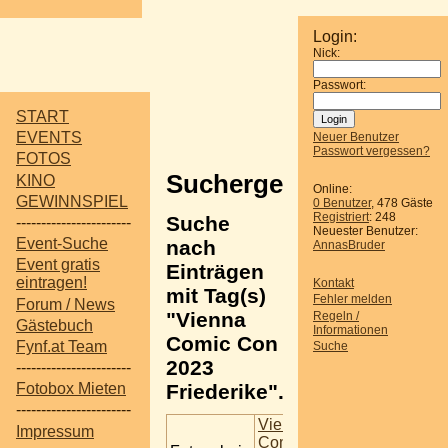
Login:
Nick:
Passwort:
START
EVENTS
Neuer Benutzer
Passwort vergessen?
FOTOS
Suchergebnisse
KINO
Online:
GEWINNSPIEL
0 Benutzer
, 478 Gäste
Registriert
: 248
Suche
-----------------------
Neuester Benutzer:
Event-Suche
nach
AnnasBruder
Event gratis
Einträgen
eintragen!
Kontakt
mit Tag(s)
Fehler melden
Forum / News
"Vienna
Regeln /
Gästebuch
Informationen
Comic Con
Fynf.at Team
Suche
2023
-----------------------
Friederike".
Fotobox Mieten
-----------------------
Vienna
Impressum
Comic