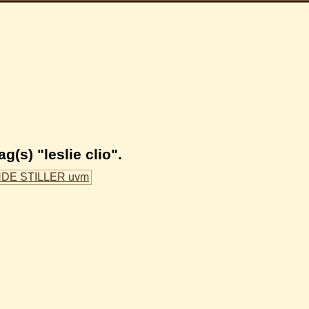
(s) "leslie clio".
NDE STILLER uvm