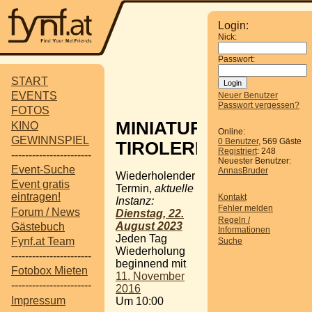
Login:
Nick:
Passwort:
START
EVENTS
Neuer Benutzer
Passwort vergessen?
FOTOS
MINIATUR
KINO
Online:
GEWINNSPIEL
0 Benutzer
, 569 Gäste
TIROLERLAND
Registriert
: 248
-----------------------
Neuester Benutzer:
Event-Suche
AnnasBruder
Wiederholender
Event gratis
Termin,
aktuelle
eintragen!
Kontakt
Instanz:
Fehler melden
Forum / News
Dienstag, 22.
Regeln /
August 2023
Gästebuch
Informationen
Jeden Tag
Fynf.at Team
Suche
Wiederholung
-----------------------
beginnend mit
Fotobox Mieten
11. November
-----------------------
2016
Impressum
Um 10:00