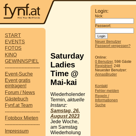
Login:
Nick:
Passwort:
START
EVENTS
Neuer Benutzer
Passwort vergessen?
FOTOS
Saturday
KINO
Online:
GEWINNSPIEL
0 Benutzer
, 598 Gäste
Ladies
Registriert
: 248
-----------------------
Neuester Benutzer:
Time @
Event-Suche
AnnasBruder
Event gratis
Mai-kai
eintragen!
Kontakt
Fehler melden
Forum / News
Wiederholender
Regeln /
Gästebuch
Termin,
aktuelle
Informationen
Instanz:
Fynf.at Team
Suche
Samstag, 26.
-----------------------
August 2023
Fotobox Mieten
Jede Woche,
-----------------------
am Samstag
Impressum
Wiederholung