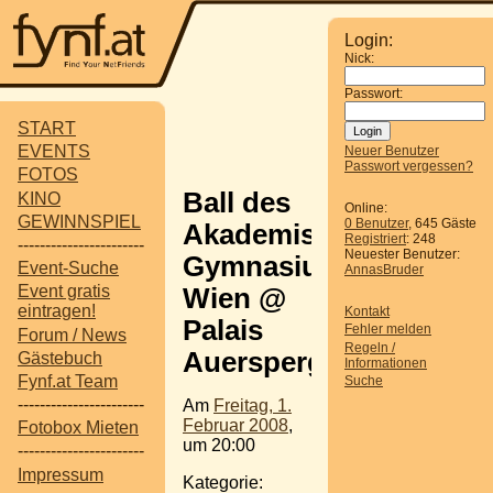
Login:
Nick:
Passwort:
START
EVENTS
Neuer Benutzer
Passwort vergessen?
FOTOS
Ball des
KINO
Online:
GEWINNSPIEL
0 Benutzer
, 645 Gäste
Akademischen
Registriert
: 248
-----------------------
Neuester Benutzer:
Gymnasiums
Event-Suche
AnnasBruder
Event gratis
Wien @
eintragen!
Kontakt
Palais
Fehler melden
Forum / News
Regeln /
Auersperg
Gästebuch
Informationen
Fynf.at Team
Suche
-----------------------
Am
Freitag, 1.
Februar 2008
,
Fotobox Mieten
um 20:00
-----------------------
Impressum
Kategorie: