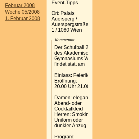
Event-Tipps
Februar 2008
Woche 05/2008
Ort: Palais
1. Februar 2008
Auersperg /
Auerspergstraße
1 / 1080 Wien
Kommentar
Der Schulball 2008
des Akademischen
Gymnasiums Wien I
findet statt am
Einlass: Feierliche
Eröffnung:
20.00 Uhr 21.00 Uhr
Damen: elegantes
Abend- oder
Cocktailkleid
Herren: Smoking,
Uniform oder
dunkler Anzug
Program: