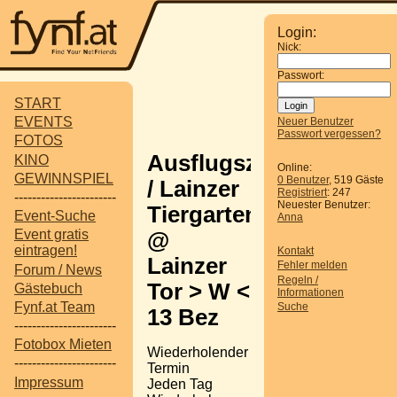
Login:
Nick:
Passwort:
START
EVENTS
Neuer Benutzer
Passwort vergessen?
FOTOS
Ausflugsziel
KINO
Online:
GEWINNSPIEL
0 Benutzer
, 519 Gäste
/ Lainzer
Registriert
: 247
-----------------------
Neuester Benutzer:
Tiergarten
Event-Suche
Anna
Event gratis
@
eintragen!
Kontakt
Lainzer
Fehler melden
Forum / News
Regeln /
Tor > W <
Gästebuch
Informationen
Fynf.at Team
Suche
13 Bez
-----------------------
Fotobox Mieten
Wiederholender
-----------------------
Termin
Impressum
Jeden Tag