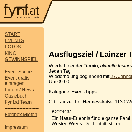
START
EVENTS
FOTOS
Ausflugsziel / Lainzer
KINO
GEWINNSPIEL
-----------------------
Wiederholender Termin,
aktuelle Instan
Jeden Tag
Event-Suche
Wiederholung beginnend mit
27. Jänne
Event gratis
Um 09:00
eintragen!
Forum / News
Kategorie: Event-Tipps
Gästebuch
Ort: Lainzer Tor, Hermesstraße, 1130 W
Fynf.at Team
-----------------------
Kommentar
Fotobox Mieten
Ein Natur-Erlebnis für die ganze Fami
-----------------------
Westen Wiens. Der Eintritt ist frei.
Impressum