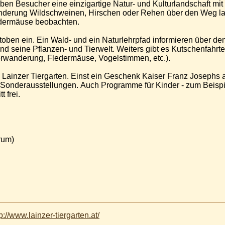
ben Besucher eine einzigartige Natur- und Kulturlandschaft mit
nderung Wildschweinen, Hirschen oder Rehen über den Weg lau
dermäuse beobachten.
oben ein. Ein Wald- und ein Naturlehrpfad informieren über 
und seine Pflanzen- und Tierwelt. Weiters gibt es Kutschenfah
rwanderung, Fledermäuse, Vogelstimmen, etc.).
 Lainzer Tiergarten. Einst ein Geschenk Kaiser Franz Josephs an
 Sonderausstellungen. Auch Programme für Kinder - zum Beispie
 frei.
entrum)
p://www.lainzer-tiergarten.at/