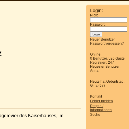
Login:
Nick:
Passwort:
Neuer Benutzer
Passwort vergessen?
z
Online:
0 Benutzer
, 526 Gäste
Registriert
: 247
Neuester Benutzer:
Anna
Heute hat Geburtstag:
Gina
(67)
Kontakt
Fehler melden
Regeln /
Informationen
Suche
Jagdrevier des Kaiserhauses, im