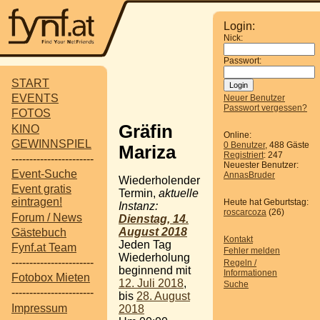
Login:
Nick:
Passwort:
START
EVENTS
Neuer Benutzer
Passwort vergessen?
FOTOS
Gräfin
KINO
Online:
GEWINNSPIEL
0 Benutzer
, 488 Gäste
Mariza
Registriert
: 247
-----------------------
Neuester Benutzer:
Event-Suche
AnnasBruder
Wiederholender
Event gratis
Termin,
aktuelle
eintragen!
Heute hat Geburtstag:
Instanz:
roscarcoza
(26)
Forum / News
Dienstag, 14.
August 2018
Gästebuch
Kontakt
Jeden Tag
Fynf.at Team
Fehler melden
Wiederholung
-----------------------
Regeln /
beginnend mit
Informationen
Fotobox Mieten
12. Juli 2018
,
Suche
-----------------------
bis
28. August
Impressum
2018