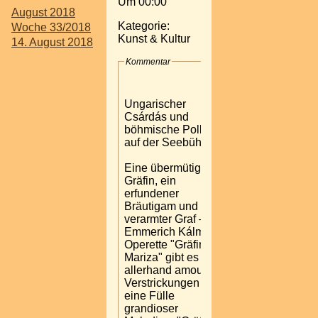
Um 00:00
August 2018
Kategorie:
Woche 33/2018
Kunst & Kultur
14. August 2018
Kommentar
Ungarischer
Csárdás und
böhmische Polka
auf der Seebühne
Eine übermütige
Gräfin, ein
erfundener
Bräutigam und ein
verarmter Graf – in
Emmerich Kálmáns
Operette "Gräfin
Mariza" gibt es
allerhand amouröse
Verstrickungen und
eine Fülle
grandioser