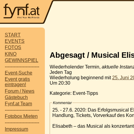
START
EVENTS
FOTOS
Abgesagt / Musical El
KINO
GEWINNSPIEL
-----------------------
Wiederholender Termin,
aktuelle Instan
Jeden Tag
Event-Suche
Wiederholung beginnend mit
25. Juni 
Event gratis
Um 20:30
eintragen!
Forum / News
Kategorie: Event-Tipps
Gästebuch
Kommentar
Fynf.at Team
25. - 27.6. 2020: Das Erfolgsmusical 
-----------------------
Handlung, Tickets, Vorverkauf des Kon
Fotobox Mieten
-----------------------
Elisabeth – das Musical als konzertan
Impressum