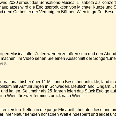
ird 2020 erneut das Sensations-Musical Elisabeth als Konzerte
hauplatzes wird die Erfolgsproduktion von Michael Kunze und S
ängern und dem Orchester der Vereinigten Bühnen Wien in großer Be
higen Musical aller Zeiten werden zu hören sein und den Aben
machen. Im Video sehen Sie einen Ausschnitt der Songs ‘Eine 
wes.
ernational bisher über 11 Millionen Besucher anlockte, fand in 
ublikum mit Aufführungen in Schweden, Deutschland, Ungarn, J
und Italien. Seit mehr als 25 Jahren feiert das Stück Erfolge au
hnen Wien für zwei Termine zurück nach Wien.
hrem ersten Treffen in die junge Elisabeth, heiratet diese und bri
 der ihrer Natur fremden höfischen Welt eingesperrt und leidet 