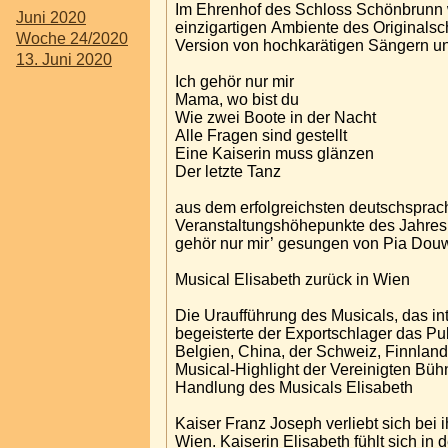
Im Ehrenhof des Schloss Schönbrunn w
Juni 2020
einzigartigen Ambiente des Originalsc
Woche 24/2020
Version von hochkarätigen S
13. Juni 2020
Ich gehör nur mir
Mama, wo bist du
Wie zwei Boote in der Nacht
Alle Fragen sind gestellt
Eine Kaiserin muss glänzen
Der letzte Tanz
aus dem erfolgreichsten deutschsprac
Veranstaltungshöhepunkte des Jahres 
gehör nur mir’ gesungen von Pia Dou
Musical Elisabeth zurück in Wien
Die Uraufführung des Musicals, das int
begeisterte der Exportschlager das P
Belgien, China, der Schweiz, Finnland 
Musical-Highlight der Vereinigten Bü
Handlung des Musicals Elisabeth
Kaiser Franz Joseph verliebt sich bei i
Wien. Kaiserin Elisabeth fühlt sich in